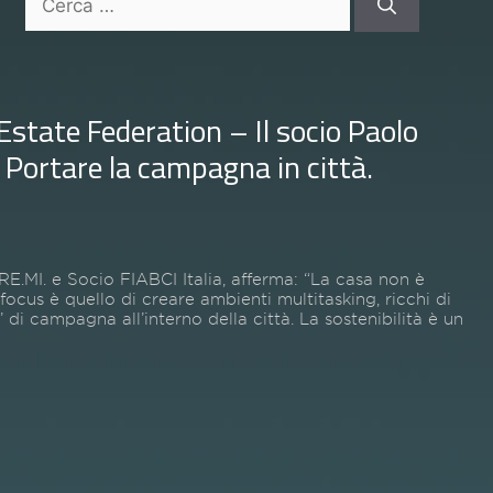
per:
Estate Federation – Il socio Paolo
: Portare la campagna in città.
E.MI. e Socio FIABCI Italia, afferma: “La casa non è
 focus è quello di creare ambienti multitasking, ricchi di
’ di campagna all’interno della città. La sostenibilità è un