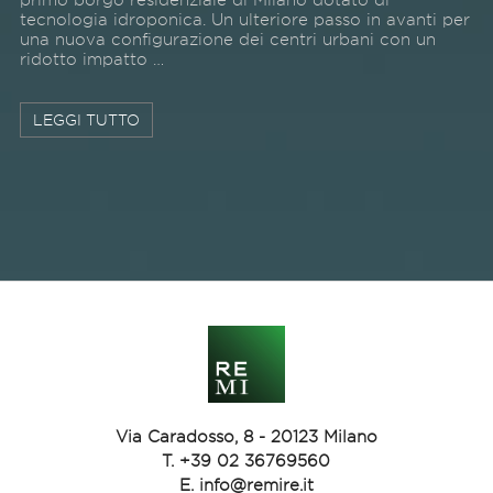
tecnologia idroponica. Un ulteriore passo in avanti per
una nuova configurazione dei centri urbani con un
ridotto impatto …
LEGGI TUTTO
Via Caradosso, 8 - 20123 Milano
T.
+39 02 36769560
E.
info@remire.it