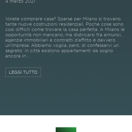
4 marzo 2021
Volete comprare casa? Sparse per Milano si trovano
tante nuove costruzioni residenziali. Poche cose sono
così difficili come trovare la casa perfetta. A Milano le
opportunità non mancano, ma districarsi fra annunci,
agenzie immobiliari e contratti d’affitto è davvero
un’impresa. Abbiamo voglia, però, di confessarvi un
segreto: in città esistono appartamenti da sogno
ancora in …
LEGGI TUTTO