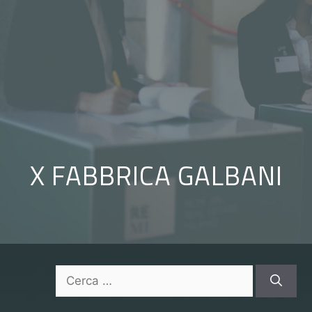
Vai
al
contenuto
X FABBRICA GALBANI
Ricerca
per: