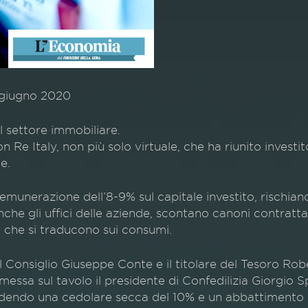
4 giugno 2020
l settore immobiliare.
n Re Italy, non più solo virtuale, che ha riunito investit
e.
remunerazione dell’8-9% sul capitale investito, rischian
che gli uffici delle aziende, scontano canoni contrattat
i che si traducono sui consumi.
el Consiglio Giuseppe Conte e il titolare del Tesoro Ro
essa sul tavolo il presidente di Confedilizia Giorgio 
vedendo una cedolare secca del 10% e un abbattimento d