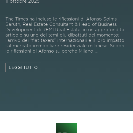
11 ottobre 2025
The Times ha incluso le riflessioni di Afonso Solms-
Baruth, Real Estate Consultant & Head of Business
Development di REMI Real Estate, in un approfondito
articolo su uno dei temi più dibattuti del momento:
l’arrivo dei “flat taxers” internazionali e il loro impatto
sul mercato immobiliare residenziale milanese. Scopri
le riflessioni di Afonso su perché Milano …
LEGGI TUTTO