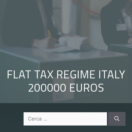
Vai
al
contenuto
FLAT TAX REGIME ITALY
200000 EUROS
Ricerca
per: