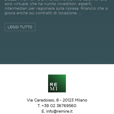
solo virtuale, che ha riunito investitori, esperti,
intermediari per ragionare sulla ripresa. Rilancio che si
gioca anche sui contratti di locazione. …
LEGGI TUTTO
Via Caradosso, 8 - 20123 Milano
T.
+39 02 36769560
E.
info@remire.it