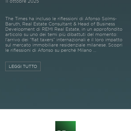
11 ottobre 2025
The Times ha incluso le riflessioni di Afonso Solms-
Baruth, Real Estate Consultant & Head of Business
Development di REMI Real Estate, in un approfondito
articolo su uno dei temi più dibattuti del momento:
l’arrivo dei “flat taxers” internazionali e il loro impatto
sul mercato immobiliare residenziale milanese. Scopri
le riflessioni di Afonso su perché Milano …
LEGGI TUTTO