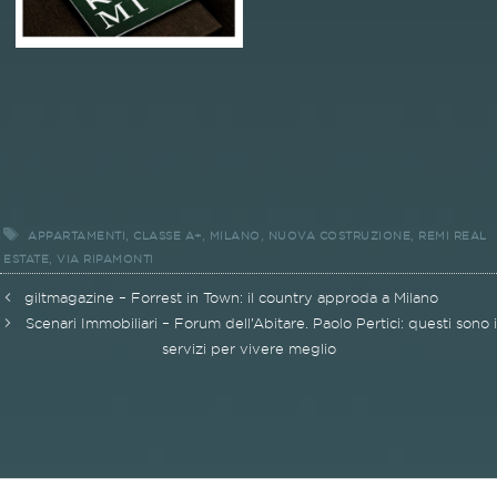
Tags
,
,
,
,
APPARTAMENTI
CLASSE A+
MILANO
NUOVA COSTRUZIONE
REMI REAL
,
ESTATE
VIA RIPAMONTI
Post
giltmagazine – Forrest in Town: il country approda a Milano
navigation
Scenari Immobiliari – Forum dell’Abitare. Paolo Pertici: questi sono i
servizi per vivere meglio