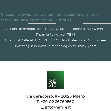
Tags
,
,
,
,
CASA
FORUM DELL’ABITARE 2022
IMMOBILIARE
MILANO
PAOLO
,
,
PERTICI
REMI REAL ESTATE
SCENARI IMMOBILIARI
Post
Monitor Immobiliare – Nuovi sviluppi residenziali da 40 mln in
navigation
Ripamonti. Advisor REMI
REITALY PROPTECH MEETING – Paolo Pertici: REMI has been
investing in innovative technologies for many years
Via Caradosso, 8 - 20123 Milano
T.
+39 02 36769560
E.
info@remire.it