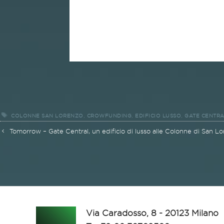
Tag
,
,
,
COLONNE SAN LORENZO
CROWFUNDING
EDIFICIO LUSSO
GATE CENTRA
Navigazione
Tomorrow – Gate Central, un edificio di lusso alle Colonne di San L
articolo
Via Caradosso, 8 - 20123 Milano