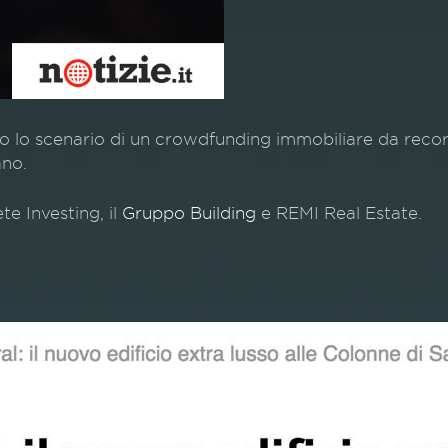
lo scenario di un crowdfunding immobiliare da record, 2,
ano.
e Investing, il
Gruppo Building
e REMI Real Estate.