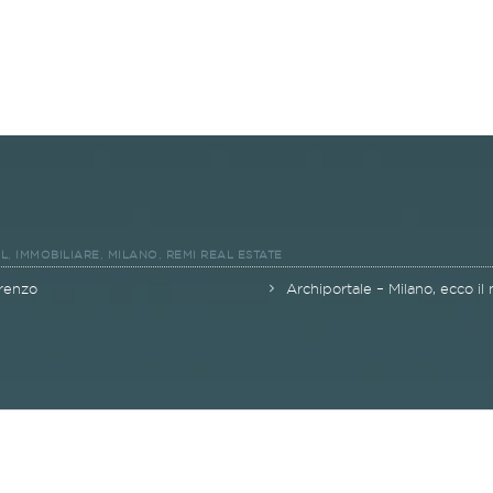
,
,
,
L
IMMOBILIARE
MILANO
REMI REAL ESTATE
orenzo
Archiportale – Milano, ecco il